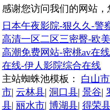
感谢您访问我们的网站，
日本午夜影院-狠久久-警
高清一区二区三密臀-欧美
高潮免费网站-密桃av在
在线-伊人影院综合在线
主站蜘蛛池模板：
白山市
市
|
云林县
|
洞口县
|
景谷
|
县
|
丽水市
|
博湖县
|
得荣