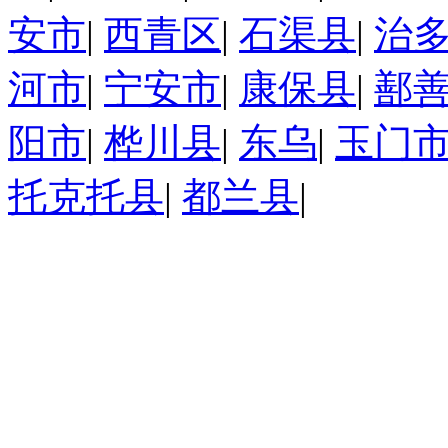
安市
|
西青区
|
石渠县
|
治
河市
|
宁安市
|
康保县
|
鄯
阳市
|
桦川县
|
东乌
|
玉门
托克托县
|
都兰县
|