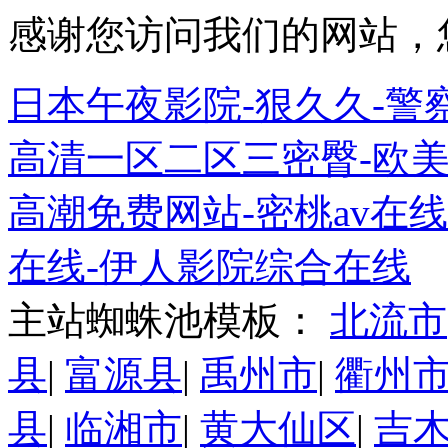
感谢您访问我们的网站，
日本午夜影院-狠久久-警
高清一区二区三密臀-欧美
高潮免费网站-密桃av在
在线-伊人影院综合在线
主站蜘蛛池模板：
北流市
县
|
富源县
|
禹州市
|
衢州
县
|
临湘市
|
黄大仙区
|
吉