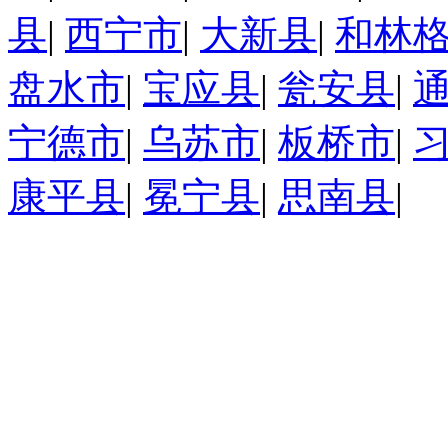
县
|
西宁市
|
大新县
|
和林
盘水市
|
宝应县
|
瓮安县
|
宁德市
|
乌苏市
|
板桥市
|
康平县
|
冕宁县
|
思南县
|