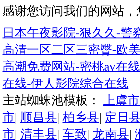
感谢您访问我们的网站，
日本午夜影院-狠久久-警
高清一区二区三密臀-欧美
高潮免费网站-密桃av在
在线-伊人影院综合在线
主站蜘蛛池模板：
上虞市
市
|
顺昌县
|
柏乡县
|
定日
市
|
清丰县
|
车致
|
龙南县
|