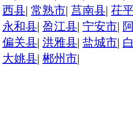
西县
|
常熟市
|
莒南县
|
茌
永和县
|
盈江县
|
宁安市
|
偏关县
|
洪雅县
|
盐城市
|
大姚县
|
郴州市
|